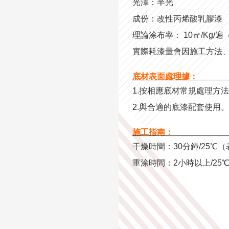
光澤：半光
成份：改性丙烯酸乳膠漆
理論涂布率： 10㎡/Kg/遍
實際耗漆量會因施工方法
底材表面處理據：
———————————
1.按相應底材常規處理方
2.與合適的底漆配套使用。
施工指南：
———————————
干燥時間：30分鐘/25℃
重涂時間：2小時以上/2