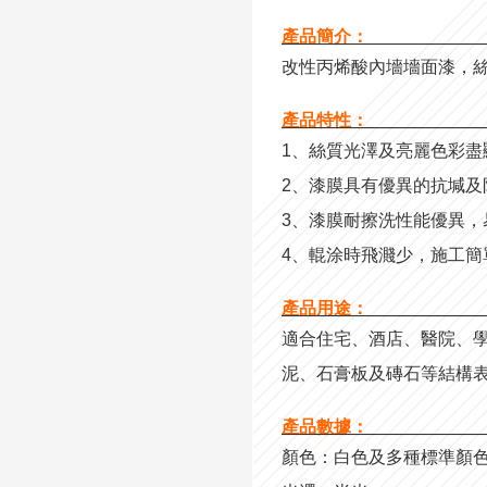
產品簡介：
———————————
改性丙烯酸內墻墻面漆，
產品特性：
———————————
1、絲質光澤及亮麗色
2、漆膜具有優異的抗堿及
3、漆膜耐擦洗性能優異，
4、輥涂時飛濺少，施工
產品用途：
———————————
適合住宅、酒店、醫院、
泥、石膏板及磚石等結構
產品數據：
———————————
顏色：白色及多種標準顏