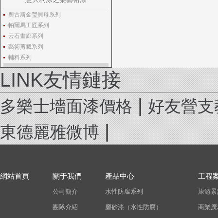
奧古斯金瑩貝母系列
帕爾馬工匠系列
云石畫廊系列
藝術剪裁系列
輔料系列
LINK友情鏈接
|
多樂士墻面漆價格
好友營支
|
東德麗雅微博
網站首頁
關于我們
產品中心
工程
公司簡介
水性防腐系列
旅游景
團隊介紹
磨砂漆（水性防腐）
商業廣