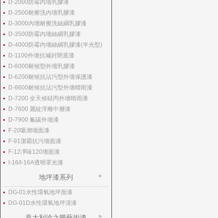
D-2000防霉內墻乳膠漆
D-2500耐擦洗內墻乳膠漆
D-3000內墻耐擦洗絲綢乳膠漆
D-3500防霉內墻絲綢乳膠漆
D-4000防霉內墻絲綢乳膠漆(半光型)
D-1100外墻抗堿封閉底漆
D-6000耐候型外墻乳膠漆
D-6200耐候抗沾污型外墻保護漆
D-6600耐候抗沾污型外墻晴雨漆
D-7200 全天候硅丙外墻晴雨漆
D-7600 麗紋浮雕中層漆
D-7900 氟碳外墻漆
F-20吸潮墻面漆
F-91潔霸抗污墻面漆
F-12凈味120墻面漆
I-16/I-16A透明罩光漆
地坪漆系列
DG-01水性環氧地坪面漆
DG-01D水性環氧地坪清漆
意大利涂之樂藝術漆