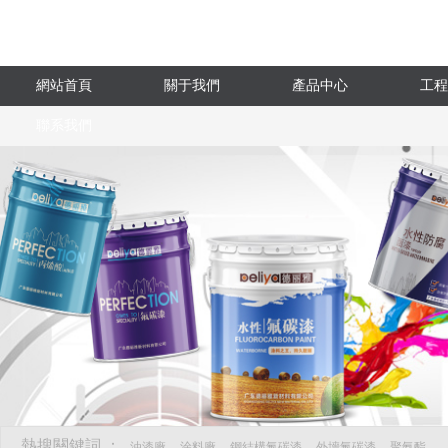
網站首頁
關于我們
產品中心
工程
聯系我們
熱搜關鍵詞 ：
油漆廠
涂料廠
鋼結構氟碳漆
外墻氟碳漆
聚氨酯