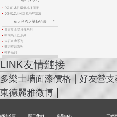
DG-01水性環氧地坪面漆
DG-01D水性環氧地坪清漆
意大利涂之樂藝術漆
奧古斯金瑩貝母系列
帕爾馬工匠系列
云石畫廊系列
藝術剪裁系列
輔料系列
LINK友情鏈接
|
多樂士墻面漆價格
好友營支
|
東德麗雅微博
網站首頁
關于我們
產品中心
工程