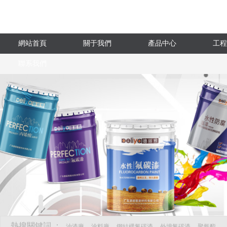
網站首頁
關于我們
產品中心
工程
聯系我們
熱搜關鍵詞 ：
油漆廠
涂料廠
鋼結構氟碳漆
外墻氟碳漆
聚氨酯