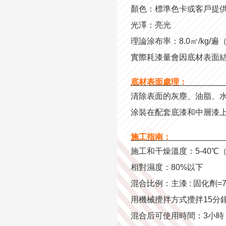
顏色：標準色卡或客戶提
光澤：亮光
理論涂布率：8.0㎡/kg/遍
實際耗漆量會因底材表面
底材表面處理：
———————————
清除表面的灰塵、油脂、
涂裝在配套底漆和中層漆
施工指南：
———————————
施工和干燥溫度：5-40
相對濕度：80%以下
混合比例：主漆 : 固化劑=7
用機械攪拌方式攪拌15分
混合后可使用時間：3小時