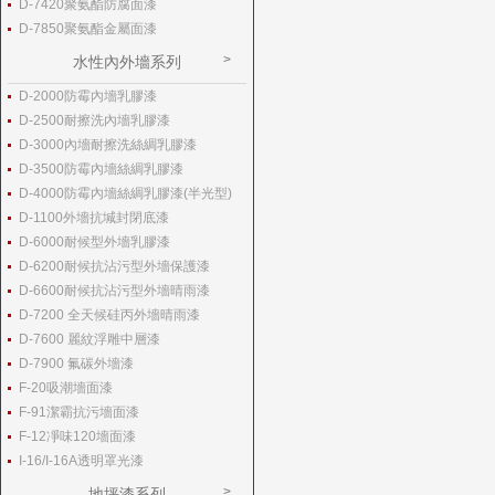
D-7420聚氨酯防腐面漆
D-7850聚氨酯金屬面漆
水性內外墻系列
D-2000防霉內墻乳膠漆
D-2500耐擦洗內墻乳膠漆
D-3000內墻耐擦洗絲綢乳膠漆
D-3500防霉內墻絲綢乳膠漆
D-4000防霉內墻絲綢乳膠漆(半光型)
D-1100外墻抗堿封閉底漆
D-6000耐候型外墻乳膠漆
D-6200耐候抗沾污型外墻保護漆
D-6600耐候抗沾污型外墻晴雨漆
D-7200 全天候硅丙外墻晴雨漆
D-7600 麗紋浮雕中層漆
D-7900 氟碳外墻漆
F-20吸潮墻面漆
F-91潔霸抗污墻面漆
F-12凈味120墻面漆
I-16/I-16A透明罩光漆
地坪漆系列